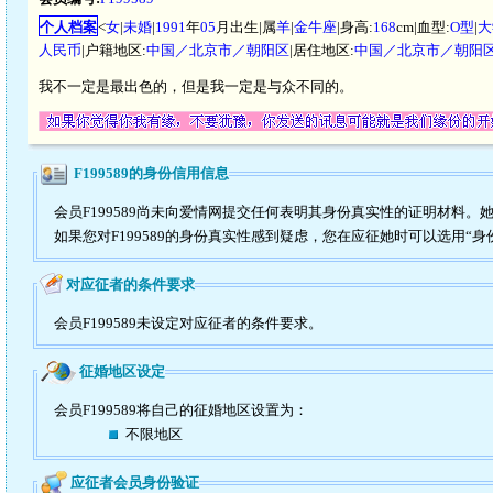
个人档案
<
女
|
未婚
|
1991
年
05
月出生|属
羊
|
金牛座
|身高:
168
cm|血型:
O型
|
大
人民币
|户籍地区:
中国／北京市／朝阳区
|居住地区:
中国／北京市／朝阳
我不一定是最出色的，但是我一定是与众不同的。
F199589的身份信用信息
会员F199589尚未向爱情网提交任何表明其身份真实性的证明材料。
如果您对F199589的身份真实性感到疑虑，您在应征她时可以选用“身
对应征者的条件要求
会员F199589未设定对应征者的条件要求。
征婚地区设定
会员F199589将自己的征婚地区设置为：
不限地区
应征者会员身份验证