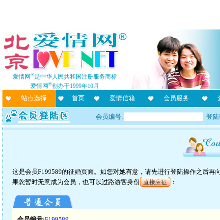
®
爱情网
是中华人民共和国注册服务商标
®
爱情网
创办于1999年10月
站点选择
首页
爱情信箱
会员服务
会员编号:
登陆
这是会员F199589的征婚页面。如您对她有意，请先进行登陆操作之后
果您暂时无意成为会员，也可以过路游客身份
：
直接应征
会员编号:
F199589