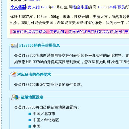
个人档案
<
女
|
未婚
|
1968
年
05
月出生|属
猴
|
金牛座
|身高:
163
cm|
本科
|
职员
|
你好！我37岁，163cm，50kg，未婚，性格开朗，美丽大方，虽然
机会。我8月可能会去美国，希望能在美国找到我的缘分，我的另一半
F133706的身份信用信息
会员F133706尚未向爱情网提交任何表明其身份真实性的证明材料。
如果您对F133706的身份真实性感到疑虑，您在应征她时可以选用“身
对应征者的条件要求
会员F133706未设定对应征者的条件要求。
征婚地区设定
会员F133706将自己的征婚地区设置为：
中国／北京市
中国／华北地区
中国