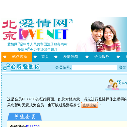
®
爱情网
是中华人民共和国注册服务商标
®
爱情网
创办于1999年10月
站点选择
首页
爱情信箱
会员服务
会员编号:
登陆
这是会员F133706的征婚页面。如您对她有意，请先进行登陆操作之后
果您暂时无意成为会员，也可以过路游客身份
：
直接应征
会员编号:
F133706