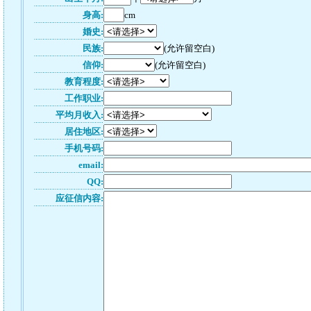
身高:
cm
婚史:
民族:
(允许留空白)
信仰:
(允许留空白)
教育程度:
工作职业:
平均月收入:
居住地区:
手机号码:
email:
QQ:
应征信内容: