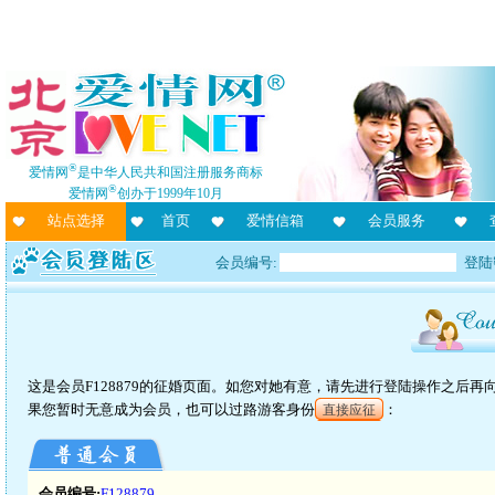
®
爱情网
是中华人民共和国注册服务商标
®
爱情网
创办于1999年10月
站点选择
首页
爱情信箱
会员服务
会员编号:
登陆
这是会员F128879的征婚页面。如您对她有意，请先进行登陆操作之后
果您暂时无意成为会员，也可以过路游客身份
：
直接应征
会员编号:
F128879