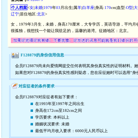
个人档案
<
女
|
未婚
|
1979
年
03
月出生|属
羊
|
白羊座
|身高:
170
cm|血型:
O型
|
大
辽宁
|居住地区:
北京
>
女，1979年3月生，未婚，身高170厘米，大专学历，英语导游，平均月收
很孤独，很想找一个能让我驻足的，温馨的港湾。征婚地区：北京。
F128879的身份信用信息
会员F128879尚未向爱情网提交任何表明其身份真实性的证明材料。
如果您对F128879的身份真实性感到疑虑，您在应征她时可以选用“身
对应征者的条件要求
会员F128879对应征者有如下要求：
在1993年至1997年之间出生
身高在172cm至182cm之间
学历要求: 本科以上
婚姻状况要求: 未婚
最低平均月收入要求：6000元人民币以上