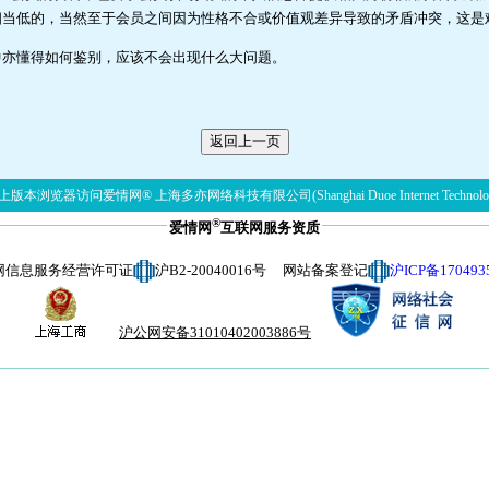
相当低的，当然至于会员之间因为性格不合或价值观差异导致的矛盾冲突，这是
中亦懂得如何鉴别，应该不会出现什么大问题。
。
版本浏览器访问爱情网® 上海多亦网络科技有限公司(Shanghai Duoe Internet Technolog
®
爱情网
互联网服务资质
网信息服务经营许可证
沪B2-20040016号 网站备案登记
沪ICP备170493
沪公网安备31010402003886号