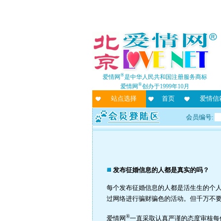
®
爱情网
是中华人民共和国注册服务商标
®
爱情网
创办于1999年10月
站点选择
首页
爱情信
会员编号:
发布征婚信息的人都是真实的吗？
每个发布征婚信息的人都是活生生的个
过网络进行骗财骗色的活动。但千万不
®
爱情网
一直采取认真严谨的态度审核每