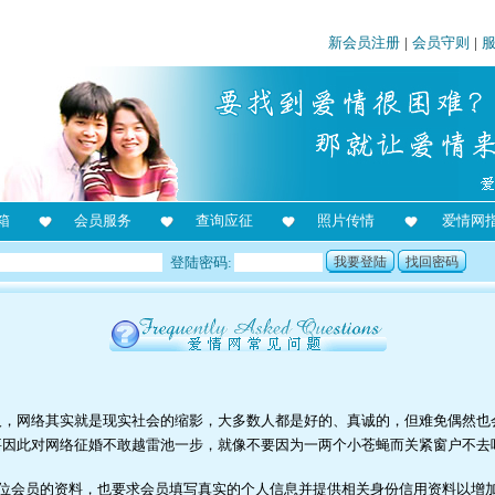
新会员注册
|
会员守则
|
箱
会员服务
查询应征
照片传情
爱情网
登陆密码:
我要登陆
找回密码
人，网络其实就是现实社会的缩影，大多数人都是好的、真诚的，但难免偶然也
要因此对网络征婚不敢越雷池一步，就像不要因为一两个小苍蝇而关紧窗户不去
位会员的资料，也要求会员填写真实的个人信息并提供相关身份信用资料以增